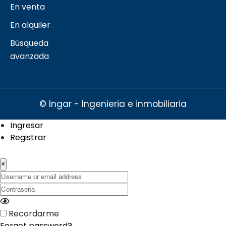
En venta
En alquiler
Búsqueda
avanzada
© Ingar - Ingenieria e inmobiliaria
Ingresar
Registrar
×
Username or email address
Contraseña
Recordarme
Forgot password?