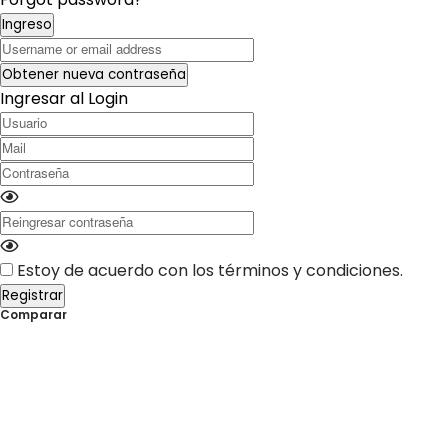
Ingreso
Username or email address
Obtener nueva contraseña
Ingresar al Login
Usuario
Mail
Contraseña
Reingresar contraseña
Estoy de acuerdo con los términos y condiciones.
Registrar
Comparar