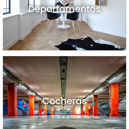
Departamentos
Ver todos
Cocheras en venta y alquiler
Cocheras
Ver todas