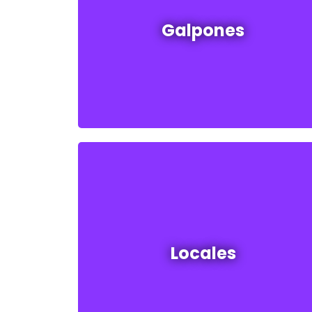
Galpones en venta y alquiler
Galpones
Ver todos
Locales en venta y alquiler
Locales
Ver todos