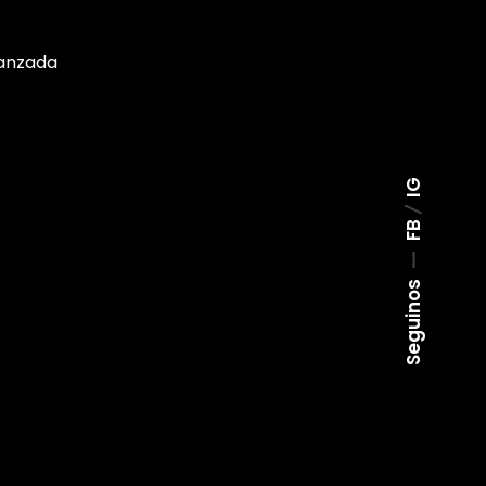
anzada
IG
FB
Seguinos