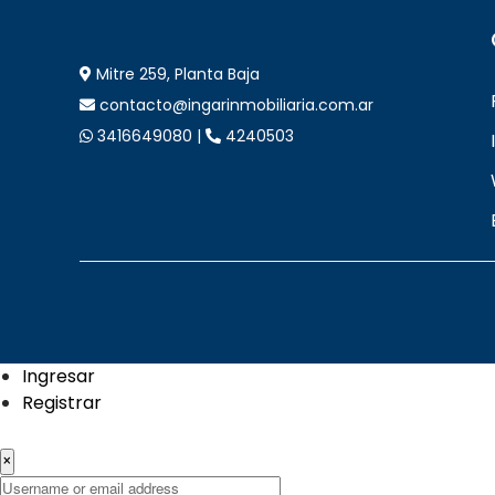
Mitre 259, Planta Baja
contacto@ingarinmobiliaria.com.ar
3416649080 |
4240503
Ingresar
Registrar
×
Username or email address