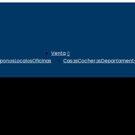
Venta
lpones
Locales
Oficinas
Casas
Cocheras
Departament