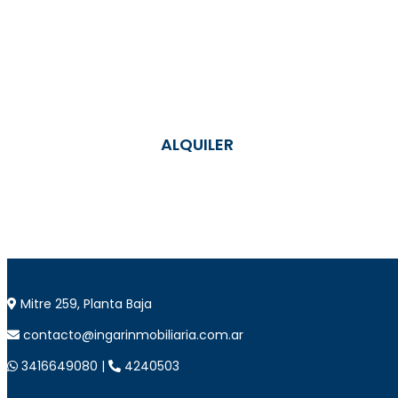
ALQUILER
Mitre 259, Planta Baja
contacto@ingarinmobiliaria.com.ar
3416649080 |
4240503