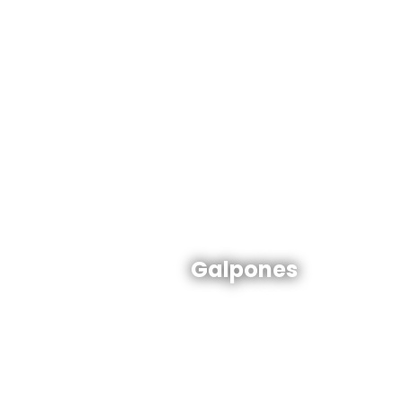
Galpones en venta y alquiler
Galpones
Ver todos