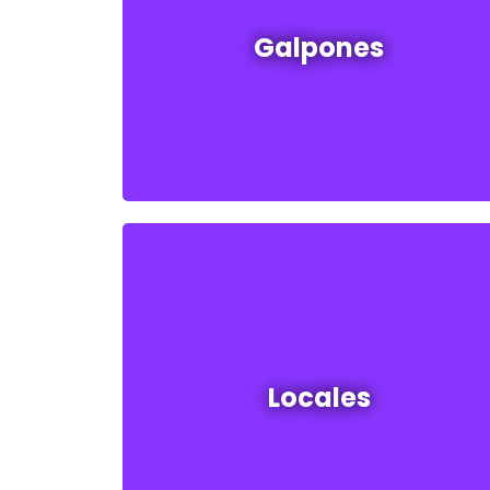
Galpones en venta y alquiler
Galpones
Ver todos
Locales en venta y alquiler
Locales
Ver todos