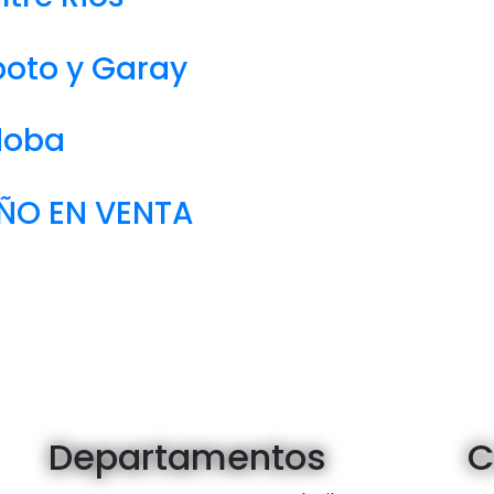
boto y Garay
rdoba
ÑO EN VENTA
Departamentos
C