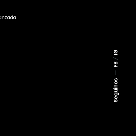
anzada
IG
FB
Seguinos