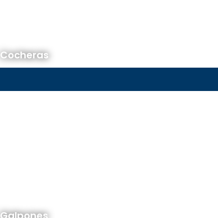
Cocheras
Galpones