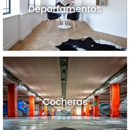
Departamentos
Ver todos
Cocheras en venta y alquiler
Cocheras
Ver todas