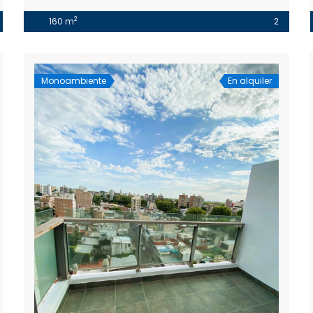
2
160 m
2
Monoambiente
En alquiler