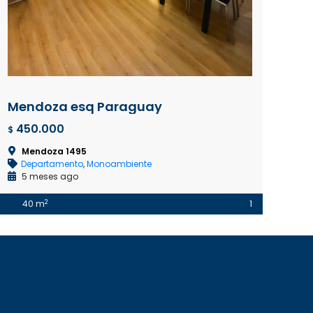
Mendoza esq Paraguay
450.000
$
Mendoza 1495
Departamento
,
Monoambiente
5 meses ago
2
40 m
1