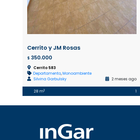
Cerrito y JM Rosas
350.000
$
Cerrito 583
Departamento
,
Monoambiente
Silvina Garbulsky
2 meses ago
2
28 m
1