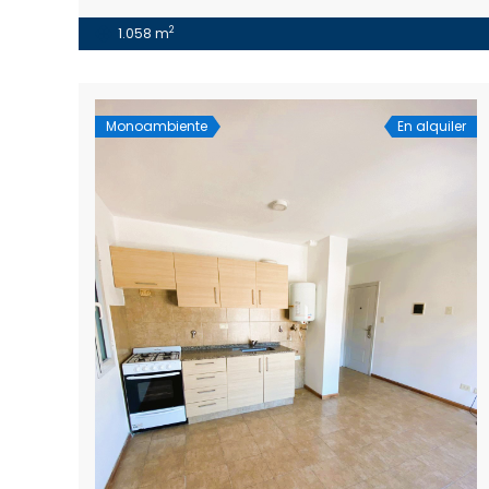
2
1.058 m
Monoambiente
En alquiler