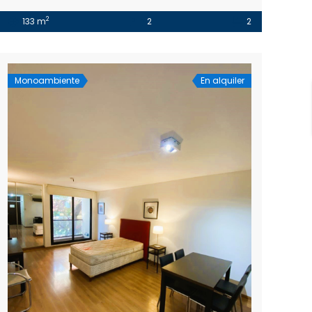
2
133 m
2
2
Monoambiente
En alquiler