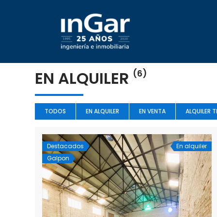
EN ALQUILER
(6)
TODOS
EN ALQUILER
EN VENTA
ALQUILER 
Destacados
En alquiler
Galpon