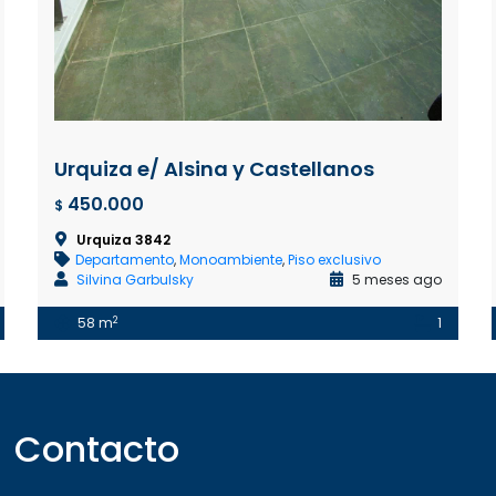
Urquiza e/ Alsina y Castellanos
450.000
$
Urquiza 3842
Departamento
,
Monoambiente
,
Piso exclusivo
Silvina Garbulsky
5 meses ago
2
58 m
1
Contacto