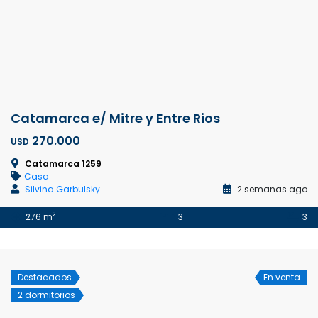
Catamarca e/ Mitre y Entre Rios
270.000
USD
Catamarca 1259
Casa
Silvina Garbulsky
2 semanas ago
2
276 m
3
3
Destacados
En venta
2 dormitorios