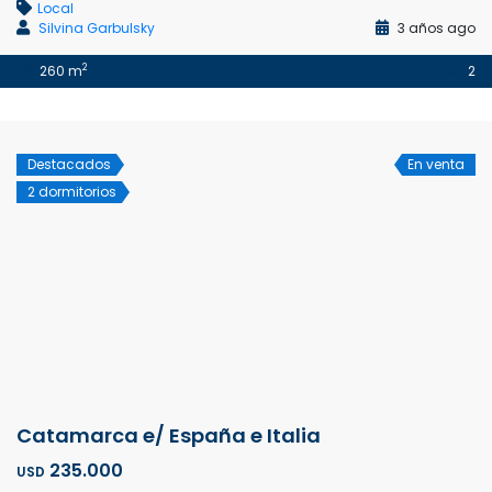
Local
Silvina Garbulsky
3 años ago
2
260 m
2
Destacados
En venta
2 dormitorios
Catamarca e/ España e Italia
235.000
USD