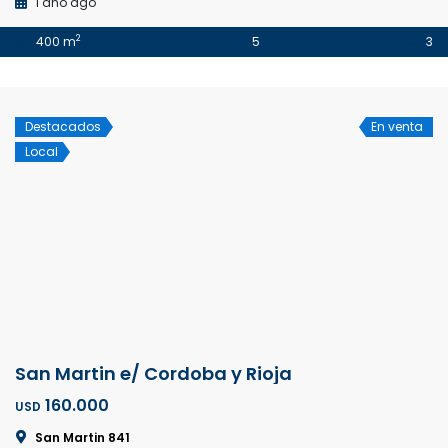
1 año ago
2
400 m
5
3
Destacados
En venta
Local
San Martin e/ Cordoba y Rioja
160.000
USD
San Martin 841