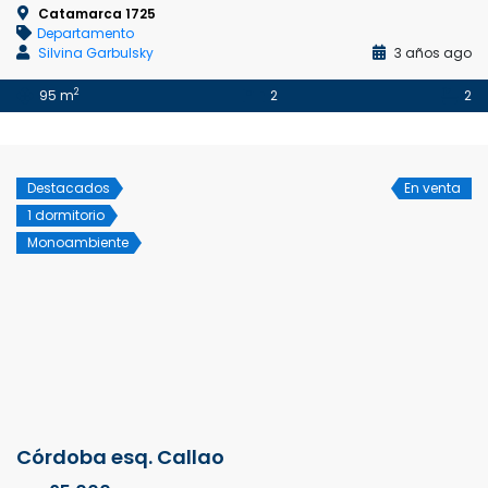
Catamarca 1725
Departamento
Silvina Garbulsky
3 años ago
2
95 m
2
2
Destacados
En venta
1 dormitorio
Monoambiente
Córdoba esq. Callao