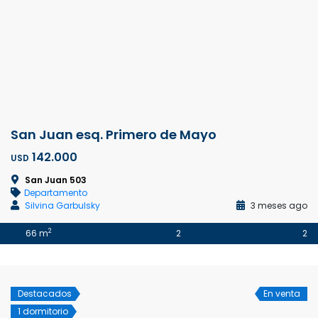
San Juan esq. Primero de Mayo
142.000
USD
San Juan 503
Departamento
Silvina Garbulsky
3 meses ago
2
66 m
2
2
Destacados
En venta
1 dormitorio