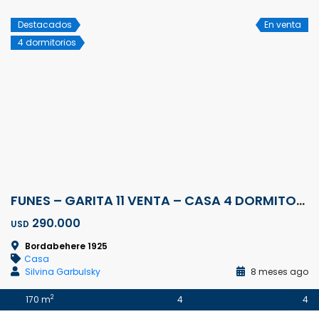
Destacados
En venta
4 dormitorios
FUNES – GARITA 11 VENTA – CASA 4 DORMITORIOS + JARDÍN + PISCINA
290.000
USD
Bordabehere 1925
Casa
Silvina Garbulsky
8 meses ago
2
170 m
4
4