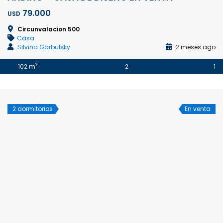
79.000
USD
Circunvalacion 500
Casa
Silvina Garbulsky
2 meses ago
2
102 m
2
1
2 dormitorios
En venta