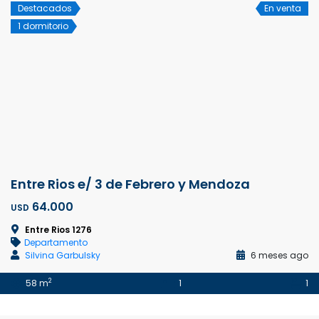
Destacados
En venta
1 dormitorio
Entre Rios e/ 3 de Febrero y Mendoza
64.000
USD
Entre Rios 1276
Departamento
Silvina Garbulsky
6 meses ago
2
58 m
1
1