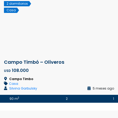
2 dormitorios
Casa
Campo Timbó – Oliveros
108.000
USD
Campo Timbo
Casa
Silvina Garbulsky
5 meses ago
2
90 m
2
1