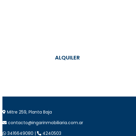
ALQUILER
Mitre 259, Planta Baja
contacto@ingarinmobiliaria.com.ar
3416649080 |
4240503