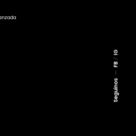
anzada
IG
FB
Seguinos