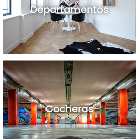
Departamentos
Ver todos
Cocheras en venta y alquiler
Cocheras
Ver todas