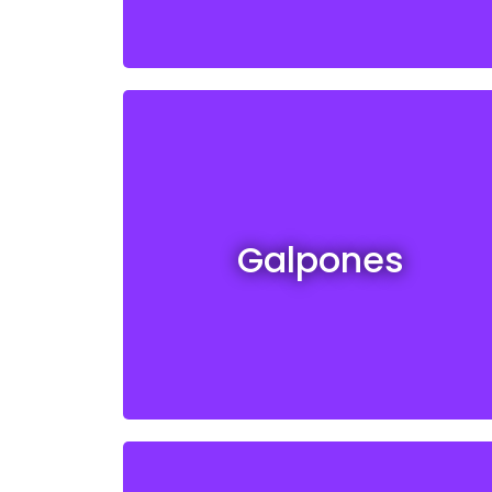
Galpones en venta y alquiler
Galpones
Ver todos