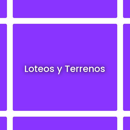
Loteos y terrenos en venta
Loteos y Terrenos
Ver todos