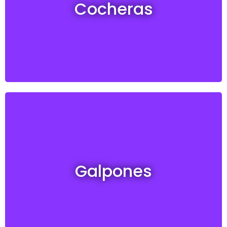
Cocheras
Ver todas
Galpones en venta y alquiler
Galpones
Ver todos