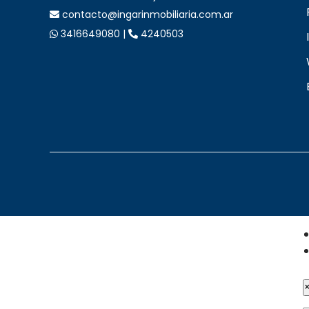
contacto@ingarinmobiliaria.com.ar
3416649080 |
4240503