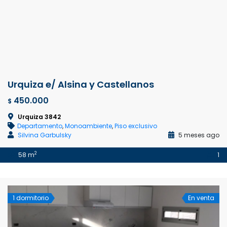
Urquiza e/ Alsina y Castellanos
450.000
$
Urquiza 3842
Departamento
,
Monoambiente
,
Piso exclusivo
Silvina Garbulsky
5 meses ago
2
58 m
1
1 dormitorio
En venta