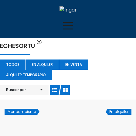
(2)
ECHESORTU
TODOS
EN ALQUILER
EN VENTA
ALQUILER TEMPORARIO
Buscar por
Monoambiente
En alquiler