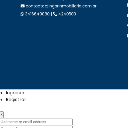
contacto@ingarinmobiliaria.com.ar
3416649080 |
4240503
Ingresar
Registrar
×
U