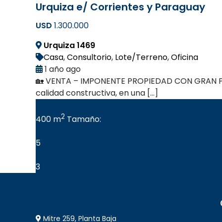
Urquiza e/ Corrientes y Paraguay
USD
1.300.000
Urquiza 1469
Casa
,
Consultorio
,
Lote/Terreno
,
Oficina
1 año ago
🏡 VENTA – IMPONENTE PROPIEDAD CON GRAN POTE
calidad constructiva, en una […]
2
400 m
Tamaño:
5
3
Mitre 259, Planta Baja