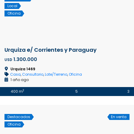
Local
Oficina
Urquiza e/ Corrientes y Paraguay
1.300.000
USD
Urquiza 1469
Casa
,
Consultorio
,
Lote/Terreno
,
Oficina
1 año ago
2
400 m
5
3
Destacados
En venta
Oficina