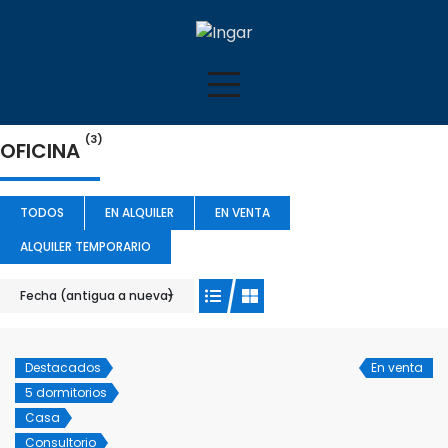
(3)
OFICINA
TODOS
EN ALQUILER
EN VENTA
ALQUILER TEMPORARIO
Fecha (antigua a nueva)
Destacados
En venta
5 dormitorios
Casa
Consultorio